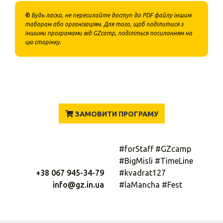
©
Будь ласка, не пересилайте доступ до PDF файлу іншим
таборам або організаціям. Для того, щоб поділитися з
іншими програмами від GZcamp, поділіться посиланням на
цю сторінку.
ЗАМОВИТИ ПРОГРАМУ
#forStaff #GZcamp
#BigMisli #TimeLine
+38 067 945-34-79
#kvadrat127
info@gz.in.ua
#laMancha #Fest