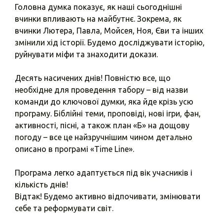
Головна думка показує, як наші сьогоднішні
вчинки впливають на майбутнє. Зокрема, як
вчинки Лютера, Павла, Мойсея, Ноя, Єви та інших
змінили хід історії. Будемо досліджувати історію,
руйнувати міфи та знаходити докази.
Десять насичених днів! Повністю все, що
необхідне для проведення табору – від назви
команди до ключової думки, яка йде крізь усю
програму. Біблійні теми, проповіді, нові ігри, фан,
активності, пісні, а також план «Б» на дощову
погоду – все це найзручнішим чином детально
описано в програмі «Time Line».
Програма легко адаптується під вік учасників і
кількість днів!
Відтак! Будемо активно відпочивати, змінювати
себе та реформувати світ.