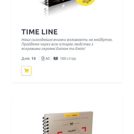
TIME LINE
Наші сьогоднішні вчинки впливають на майбутнє.
Пройдемо через всю історію людства з
яскравими героямі Енілом та Еміт!
Днів:
10
A5
160 стор.