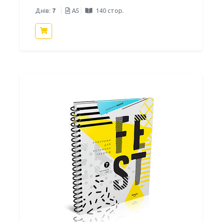
Днів:
7
A5
140 стор.