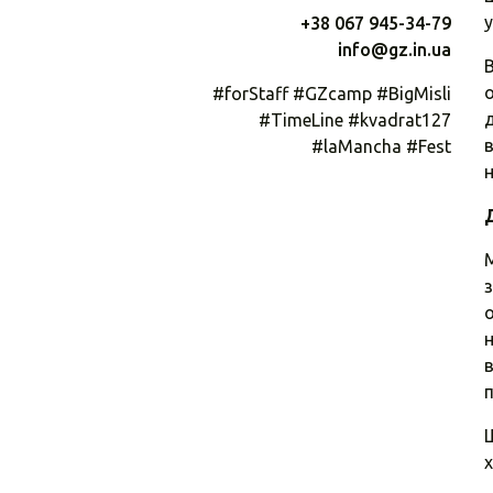
у
+38 067 945-34-79
info@gz.in.ua
В
о
#forStaff #GZcamp #BigMisli
д
#TimeLine #kvadrat127
в
#laMancha #Fest
н
М
з
о
н
в
Щ