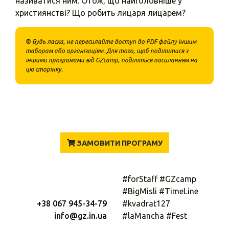
називатися ним. Отож, що найголовніше у
християнстві? Що робить лицаря лицарем?
©
Будь ласка, не пересилайте доступ до PDF файлу іншим
таборам або організаціям. Для того, щоб поділитися з
іншими програмами від GZcamp, поділіться посиланням на
цю сторінку.
ЗАМОВИТИ ПРОГРАМУ
#forStaff #GZcamp
#BigMisli #TimeLine
+38 067 945-34-79
#kvadrat127
info@gz.in.ua
#laMancha #Fest