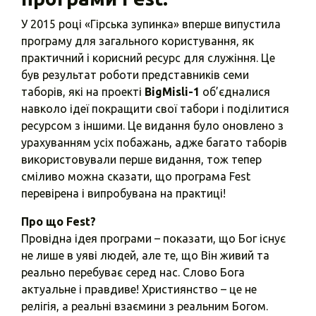
У 2015 році «Гірська зупинка» вперше випустила
програму для загального користування, як
практичний і корисний ресурс для служіння. Це
був результат роботи представників семи
таборів, які на проекті
BigMisli-1
об’єдналися
навколо ідеї покращити свої табори і поділитися
ресурсом з іншими. Це видання було оновлено з
урахуванням усіх побажань, адже багато таборів
використовували перше видання, тож тепер
сміливо можна сказати, що програма Fest
перевірена і випробувана на практиці!
Про що Fest?
Провідна ідея програми – показати, що Бог існує
не лише в уяві людей, але те, що Він живий та
реально перебуває серед нас. Слово Бога
актуальне і правдиве! Християнство – це не
релігія, а реальні взаємини з реальним Богом.