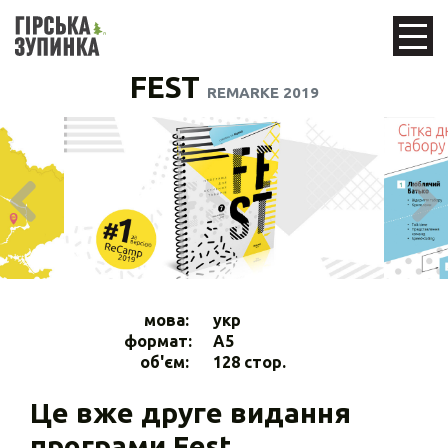
FEST
REMARKE 2019
мова:
укр
формат:
A5
об'єм:
128 стор.
Це вже друге видання
програми Fest.