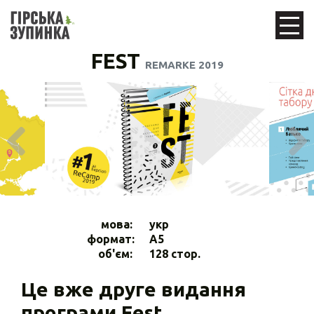
FEST
REMARKE 2019
мова:
укр
формат:
A5
об'єм:
128 стор.
Це вже друге видання
програми Fest.