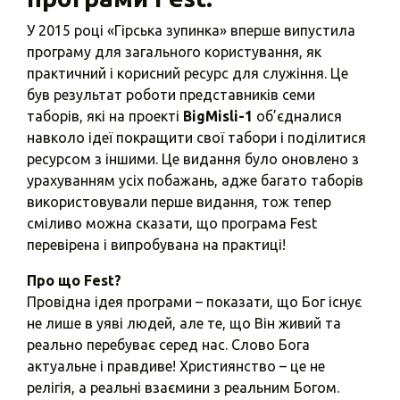
У 2015 році «Гірська зупинка» вперше випустила
програму для загального користування, як
практичний і корисний ресурс для служіння. Це
був результат роботи представників семи
таборів, які на проекті
BigMisli-1
об’єдналися
навколо ідеї покращити свої табори і поділитися
ресурсом з іншими. Це видання було оновлено з
урахуванням усіх побажань, адже багато таборів
використовували перше видання, тож тепер
сміливо можна сказати, що програма Fest
перевірена і випробувана на практиці!
Про що Fest?
Провідна ідея програми – показати, що Бог існує
не лише в уяві людей, але те, що Він живий та
реально перебуває серед нас. Слово Бога
актуальне і правдиве! Християнство – це не
релігія, а реальні взаємини з реальним Богом.