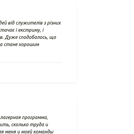
ей від служителів з різних
тачає і екстриму, і
ів. Дуже сподобалось, що
она стане хорошим
 лагерная программа,
ить, сколько труда и
Для меня и моей команды