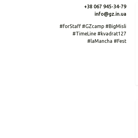
+38 067 945-34-79
info@gz.in.ua
#forStaff #GZcamp #BigMisli
#TimeLine #kvadrat127
#laMancha #Fest