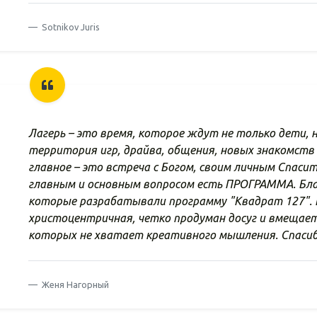
Sotnikov Juris
Лагерь – это время, которое ждут не только дети, н
территория игр, драйва, общения, новых знакомств 
главное – это встреча с Богом, своим личным Спаси
главным и основным вопросом есть ПРОГРАММА. Бла
которые разрабатывали программу "Квадрат 127".
христоцентричная, четко продуман досуг и вмещает 
которых не хватает креативного мышления. Спасибо 
Женя Нагорный