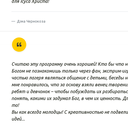
для Ісуса Христа!
Діма Чернокоза
Считаю эту программу очень хорошей! Кто бы что не
Богом не познакомишь только через фан, экстрим-иг
частью лагеря являться общение с детьми, беседы 
мне понравилось, что за основу взяли венец творения
ребят и девчонок – чтобы побуждать их разбираться
понять, какими их задумал Бог, в чем их ценность. 
то!
Вы как всегда молодцы! С креативностью не подвели
идей...