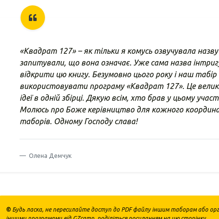
«Квадрат 127» – як тільки я комусь озвучувала назву
запитували, що вона означає. Уже сама назва інтриг
відкрити цю книгу. Безумовно цього року і наш табі
використовувати програму «Квадрат 127». Це велик
ідеї в одній збірці. Дякую всім, хто брав у цьому учас
Молюсь про Боже керівництво для кожного координ
таборів. Одному Господу слава!
Олена Демчук
©
Будь ласка, не пересилайте доступ до PDF файлу іншим таборам або орга
іншими програмами від GZcamp, поділіться посиланням на цю сторінку.