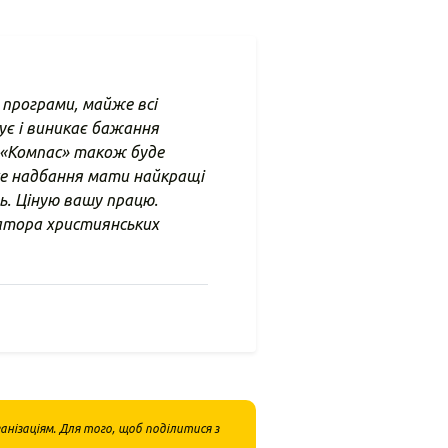
 програми, майже всі
ує і виникає бажання
р «Компас» також буде
е надбання мати найкращі
ть. Ціную вашу працю.
атора християнських
нізаціям. Для того, щоб поділитися з