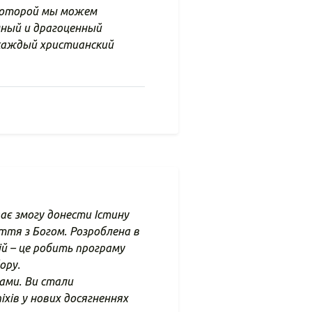
 которой мы можем
мный и драгоценный
 каждый христианский
дає змогу донести Істину
тя з Богом. Розроблена в
й – це робить програму
ору.
ами. Ви стали
хів у нових досягненнях