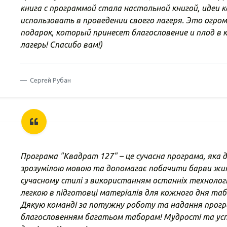
книга с программой стала настольной книгой, идеи
использовать в проведении своего лагеря. Это огро
подарок, который принесет благословение и плод в
лагерь! Спасибо вам!)
Сергей Рубан
Програма "Квадрат 127" – це сучасна програма, яка 
зрозумілою мовою та допомагає побачити барви жит
сучасному стилі з використанням останніх технологі
легкою в підготовці матеріалів для кожного дня таб
Дякую команді за потужну роботу та надання прогр
благословенням багатьом таборам! Мудрості та успі