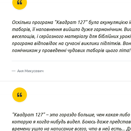
Оскільки програма "Квадрат 127" була акумуляцією ід
таборів, її наповнення вийшло дуже гармонічним. Вис
веселощів, і серйозного матеріалу для біблійних урок
програма відповідає на сучасні виклики підлітків. В
помічником у проведенні чудових таборів цього літа!
Аня Микусевич
"Квадрат 127" – это гораздо больше, чем какая-либо
которую я когда-нибудь видел. Боюсь даже представ
времени ушло на написание всего, что в ней есть... 