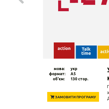
мова:
укр
формат:
A5
об'єм:
130 стор.
П
з
ЗАМОВИТИ ПРОГРАМУ
Д