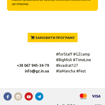
цю сторінку.
ЗАМОВИТИ ПРОГРАМУ
#forStaff #GZcamp
#BigMisli #TimeLine
+38 067 945-34-79
#kvadrat127
info@gz.in.ua
#laMancha #Fest