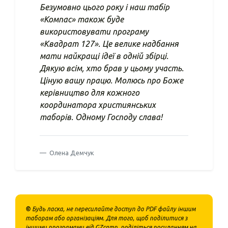
Безумовно цього року і наш табір
«Компас» також буде
використовувати програму
«Квадрат 127». Це велике надбання
мати найкращі ідеї в одній збірці.
Дякую всім, хто брав у цьому участь.
Ціную вашу працю. Молюсь про Боже
керівництво для кожного
координатора християнських
таборів. Одному Господу слава!
Олена Демчук
©
Будь ласка, не пересилайте доступ до PDF файлу іншим
таборам або організаціям. Для того, щоб поділитися з
іншими програмами від GZcamp, поділіться посиланням на