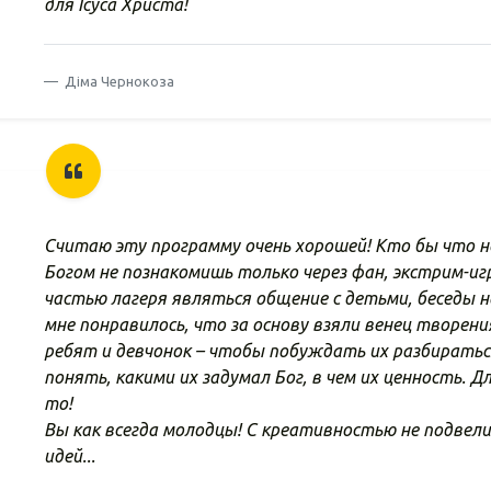
для Ісуса Христа!
Діма Чернокоза
Считаю эту программу очень хорошей! Кто бы что не
Богом не познакомишь только через фан, экстрим-иг
частью лагеря являться общение с детьми, беседы 
мне понравилось, что за основу взяли венец творения
ребят и девчонок – чтобы побуждать их разбираться
понять, какими их задумал Бог, в чем их ценность. 
то!
Вы как всегда молодцы! С креативностью не подвели
идей...