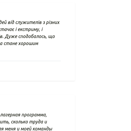
ей від служителів з різних
тачає і екстриму, і
ів. Дуже сподобалось, що
она стане хорошим
 лагерная программа,
ить, сколько труда и
Для меня и моей команды