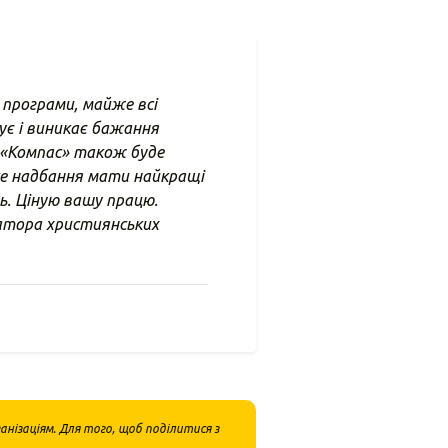
 програми, майже всі
ує і виникає бажання
р «Компас» також буде
е надбання мати найкращі
ть. Ціную вашу працю.
атора християнських
нізаціям. Для того, щоб поділитися з