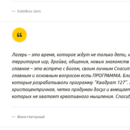
Sotnikov Juris
Лагерь – это время, которое ждут не только дети, н
территория игр, драйва, общения, новых знакомств 
главное – это встреча с Богом, своим личным Спаси
главным и основным вопросом есть ПРОГРАММА. Бла
которые разрабатывали программу "Квадрат 127".
христоцентричная, четко продуман досуг и вмещает 
которых не хватает креативного мышления. Спасибо 
Женя Нагорный