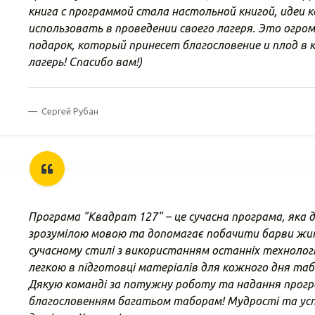
книга с программой стала настольной книгой, идеи
использовать в проведении своего лагеря. Это огро
подарок, который принесет благословение и плод в
лагерь! Спасибо вам!)
Сергей Рубан
Програма "Квадрат 127" – це сучасна програма, яка 
зрозумілою мовою та допомагає побачити барви жит
сучасному стилі з використанням останніх технологі
легкою в підготовці матеріалів для кожного дня таб
Дякую команді за потужну роботу та надання прогр
благословенням багатьом таборам! Мудрості та успі