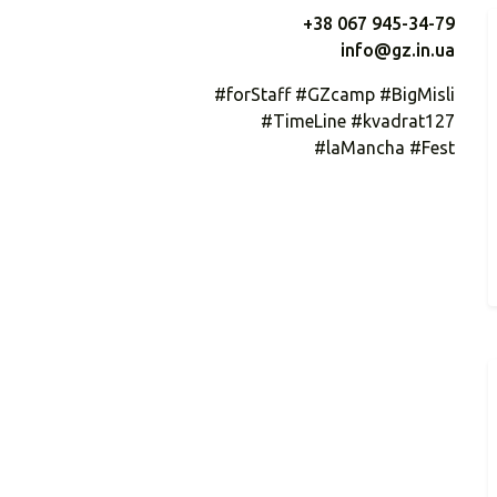
+38 067 945-34-79
info@gz.in.ua
#forStaff #GZcamp #BigMisli
#TimeLine #kvadrat127
#laMancha #Fest