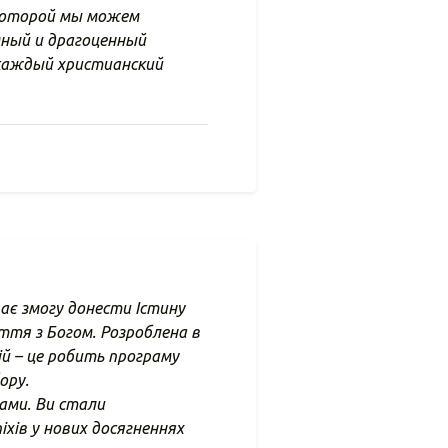
 которой мы можем
мный и драгоценный
 каждый христианский
дає змогу донести Істину
тя з Богом. Розроблена в
й – це робить програму
ору.
ами. Ви стали
хів у нових досягненнях