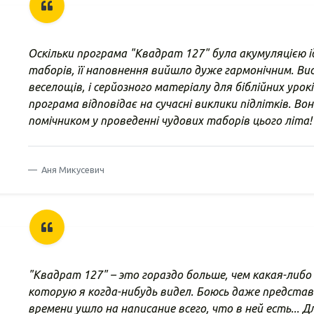
Оскільки програма "Квадрат 127" була акумуляцією ід
таборів, її наповнення вийшло дуже гармонічним. Вис
веселощів, і серйозного матеріалу для біблійних урок
програма відповідає на сучасні виклики підлітків. В
помічником у проведенні чудових таборів цього літа!
Аня Микусевич
"Квадрат 127" – это гораздо больше, чем какая-либо
которую я когда-нибудь видел. Боюсь даже представ
времени ушло на написание всего, что в ней есть... 