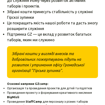
до служіння Йому через розвиток активних
таборів і проектів.
Зібрані кошти принесуть стабільність у служінні
Гірскої зупинки
Це покращить якість нашої роботи та дасть змогу
розширити служіння
Підтримка GZ — це вклад у розвиток багатьох
таборів, яким ми служимо
Зібрані кошти у вигляді внесків та
добровільних пожертвувань підуть на
розвиток і утримання офісу Громадської
організації "Гірська зупинка".
Основні напрями GZcamp:
Організація та проведення проектів для дітей та підлітків
Проведення проекту з формування креативного мислення
BigMisli
Проведення
StaffCamp
для персоналу з різних таборів