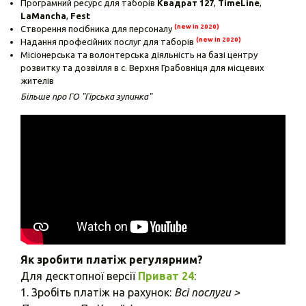
Програмний ресурс для таборів
Квадрат 127
,
TimeLine
,
LaMancha
,
Fest
(new in 2020)
Створення посібника для персоналу
(new in 2020)
Надання професійних послуг для таборів
Місіонерська та волонтерська діяльність на базі центру
розвитку та дозвілля в с. Верхня Грабовніця для місцевих
жителів
Більше про ГО "Гірська зупинка"
Як зробити платіж регулярним?
Для десктопної версії
Приват 24
:
1. Зробіть платіж на рахунок:
Всі послуги >