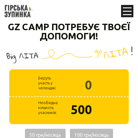
GZ CAMP ПОТРЕБУЄ ТВОЄЇ
ДОПОМОГИ!
Беруть
0
участь у
челенджі:
Необхідна
500
кількість
учасників:
50 грн/місяць
100 грн/місяць