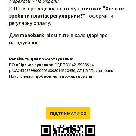
Перекази > По Україні
2. Після проведення платежу натиснути
"Хочете
зробити платіж регулярним?"
і оформити
регулярну оплату.
Для
monobank
: відмітити в календарі про
нагадування
Реквізити для пожертвування:
ГО «Гірська зупинка»
ЄДРПОУ 42159886, р/
р UA293052990000026008036220956, АТ КБ "Приватбанк"
Призначення:
добровільні пожертвування
ПІДТРИМАТИ GZ